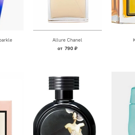
parkle
Allure Chanel
от
790 ₽