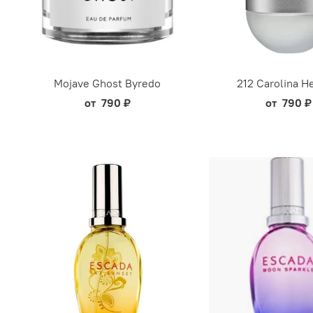
Mojave Ghost Byredo
212 Carolina H
от
790 ₽
от
790 ₽