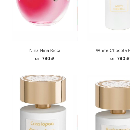
Nina Nina Ricci
White Chocola 
от
790 ₽
от
790 ₽