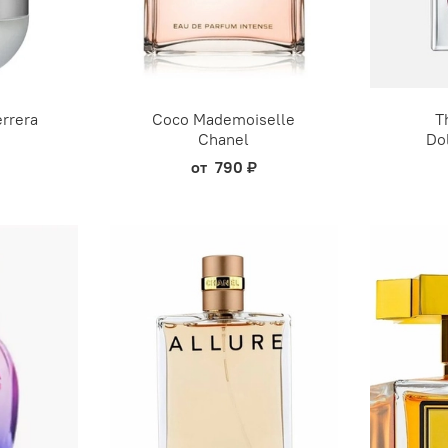
errera
Coco Mademoiselle
T
Chanel
Do
от
790 ₽