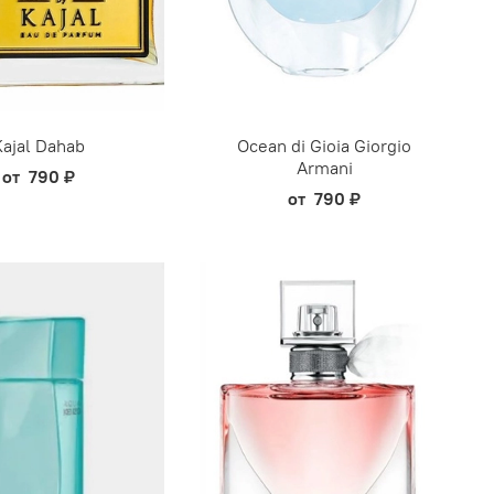
Kajal Dahab
Ocean di Gioia Giorgio
Armani
от
790 ₽
от
790 ₽