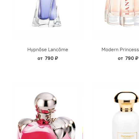
Hypnôse Lancôme
Modern Princess
от
790 ₽
от
790 ₽