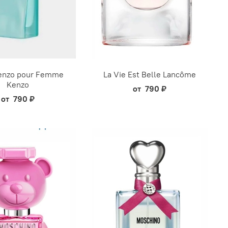
enzo pour Femme
La Vie Est Belle Lancôme
Kenzo
от
790 ₽
от
790 ₽