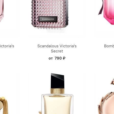
ctoria's
Scandalous Victoria's
Bombs
Secret
от
790 ₽