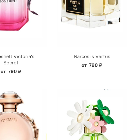
hell Victoria's
Narcos'is Vertus
Secret
от
790 ₽
от
790 ₽