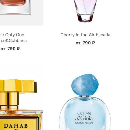
he Only One
Cherry in the Air Escada
lce&Gabbana
от
790 ₽
от
790 ₽