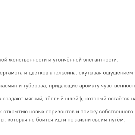
й женственности и утончённой элегантности.
ргамота и цветков апельсина, окутывая ощущением ч
асмин и тубероза, придающие аромату чувственность
са создают мягкий, тёплый шлейф, который остаётся 
к открытию новых горизонтов и поиску собственного 
ы, которая не боится идти по жизни своим путём.