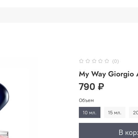
(0)
My Way Giorgio 
790 ₽
Объем
10 мл.
15 мл.
20
В кор