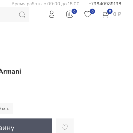
Время работы с 09:00 до 18:00
+79640939198
0
0
0
0 ₽
Armani
 мл.
зину