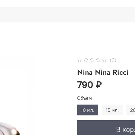
(0)
Nina Nina Ricci
790 ₽
Объем
10 мл.
15 мл.
20
В кор