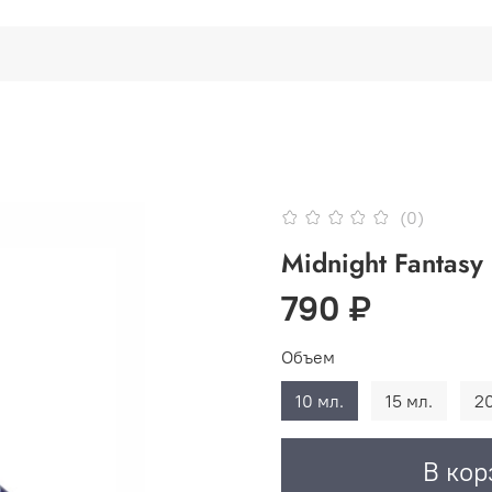
(0)
Midnight Fantasy 
790 ₽
Объем
10 мл.
15 мл.
20
В кор