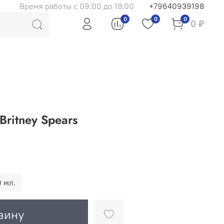
Время работы с 09:00 до 18:00
+79640939198
0
0
0
0 ₽
Britney Spears
 мл.
зину