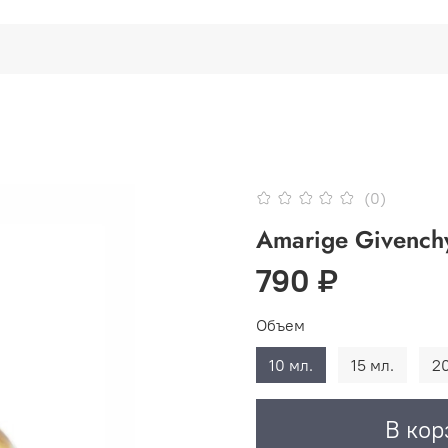
(0)
Amarige Givench
790 ₽
Объем
10 мл.
15 мл.
20
В кор