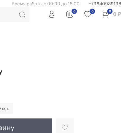
Время работы с 09:00 до 18:00
+79640939198
0
0
0
0 ₽
y
 мл.
зину